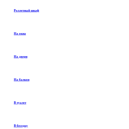
Роллетный шкаф
На окна
На двери
На балкон
В туалет
В беседку