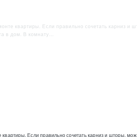
 карниза и штор
нте квартиры. Если правильно сочетать карниз и ш
та в дом. В комнату…
квартиры. Если правильно сочетать карниз и шторы, мо