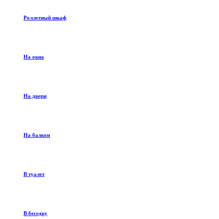
Роллетный шкаф
На окна
На двери
На балкон
В туалет
В беседку