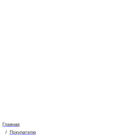
Более 20 квалифицированных мастеров
Собственный склад комплектующих
Гарантия на выполненные работы
Мы решили выделить наиболее частые вопросы, кот
в работе с интернет-магазином, а также в приобрет
Главная
Покупателю