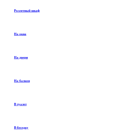
Роллетный шкаф
На окна
На двери
На балкон
В туалет
В беседку