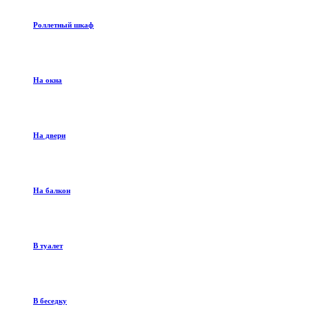
Роллетный шкаф
На окна
На двери
На балкон
В туалет
В беседку