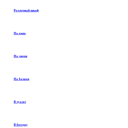
Роллетный шкаф
На окна
На двери
На балкон
В туалет
В беседку