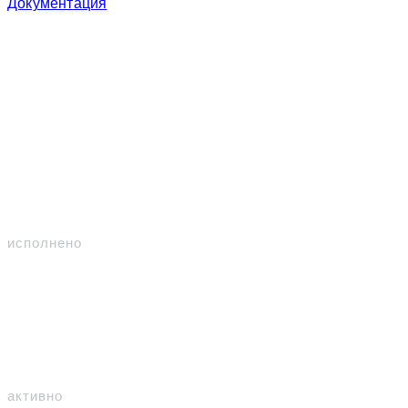
Документация
Участвуем
Контракты
309
исполнено
94
активно