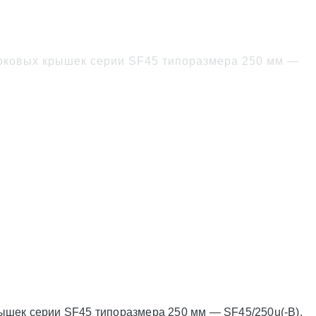
лет
оковых крышек серии SF45 типоразмера 250 мм —
ышек серии SF45 типоразмера 250 мм — SF45/250u(-B).