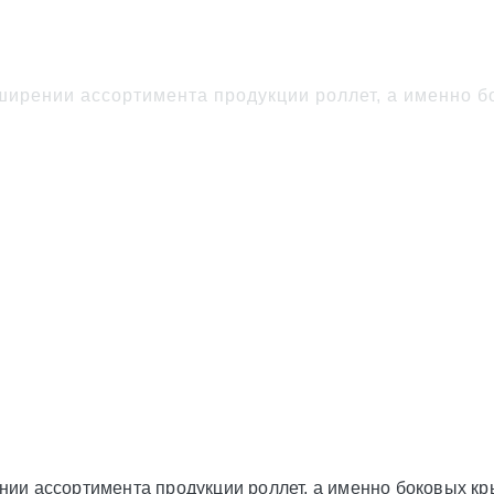
й модификации для рол
ирении ассортимента продукции роллет, а именно б
и ассортимента продукции роллет, а именно боковых кр