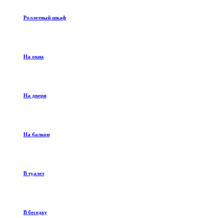
Роллетный шкаф
На окна
На двери
На балкон
В туалет
В беседку