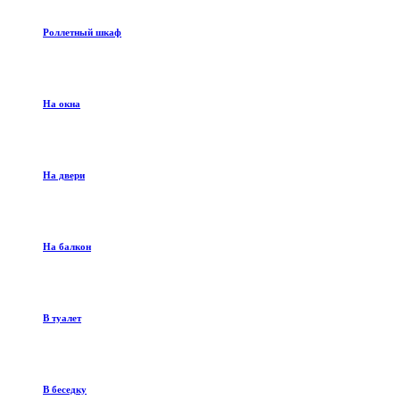
Роллетный шкаф
На окна
На двери
На балкон
В туалет
В беседку