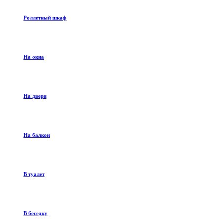
Роллетный шкаф
На окна
На двери
На балкон
В туалет
В беседку