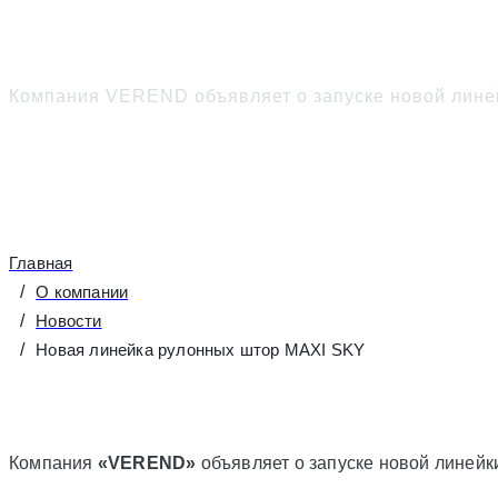
Новая линейка рулонн
Компания VEREND объявляет о запуске новой лине
Главная
О компании
Новости
Новая линейка рулонных штор MAXI SKY
Компания
«VEREND»
объявляет о запуске новой линей