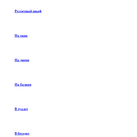
Роллетный шкаф
На окна
На двери
На балкон
В туалет
В беседку