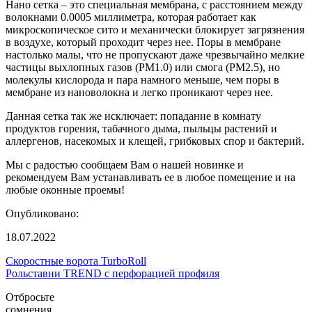
Нано сетка – это специальная мембрана, с расстоянием между
волокнами 0.0005 миллиметра, которая работает как
микроскопическое сито и механически блокирует загрязнения
в воздухе, который проходит через нее. Поры в мембране
настолько малы, что не пропускают даже чрезвычайно мелкие
частицы выхлопных газов (PM1.0) или смога (PM2.5), но
молекулы кислорода и пара намного меньше, чем поры в
мембране из нановолокна и легко проникают через нее.
Данная сетка так же исключает: попадание в комнату
продуктов горения, табачного дыма, пыльцы растений и
аллергенов, насекомых и клещей, грибковых спор и бактерий.
Мы с радостью сообщаем Вам о нашей новинке и
рекомендуем Вам устанавливать ее в любое помещение и на
любые оконные проемы!
Опубликовано:
18.07.2022
Скоростные ворота TurboRoll
Рольставни TREND с перфорацией профиля
Отбросьте
сомнения