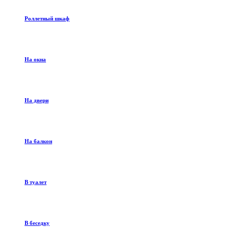
Роллетный шкаф
На окна
На двери
На балкон
В туалет
В беседку