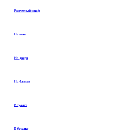
Роллетный шкаф
На окна
На двери
На балкон
В туалет
В беседку