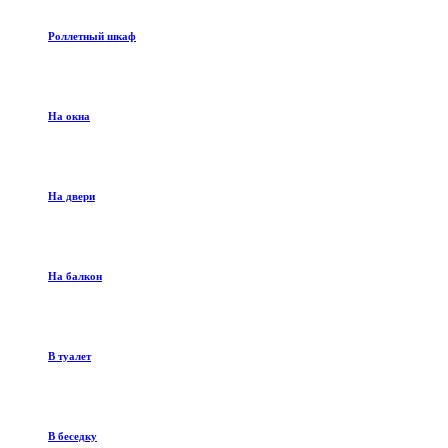
Роллетный шкаф
На окна
На двери
На балкон
В туалет
В беседку