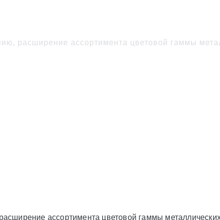
линейки металлической
, расширение ассортимента цветовой гаммы металл
ширение ассортимента цветовой гаммы металлических це