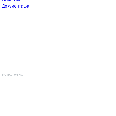
Документация
Участвуем
Контракты
309
исполнено
94