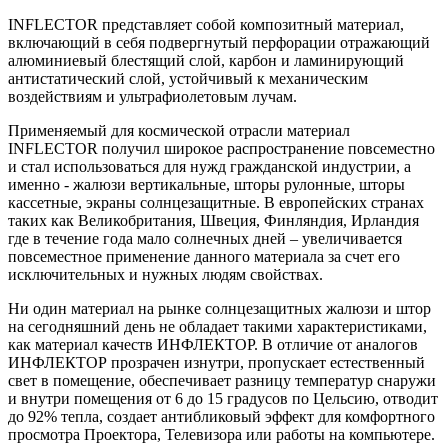
INFLECTOR представляет собой композитный материал,
включающий в себя подвергнутый перфорации отражающий
алюминиевый блестящий слой, карбон и ламинирующий
антистатический слой, устойчивый к механическим
воздействиям и ультрафиолетовым лучам.
Применяемый для космической отрасли материал
INFLECTOR получил широкое распространение повсеместно
и стал использоваться для нужд гражданской индустрии, а
именно - жалюзи вертикальные, шторы рулонные, шторы
кассетные, экраны солнцезащитные. В европейских странах
таких как Великобритания, Швеция, Финляндия, Ирландия
где в течение года мало солнечных дней – увеличивается
повсеместное применение данного материала за счет его
исключительных и нужных людям свойствах.
Ни один материал на рынке солнцезащитных жалюзи и штор
на сегодняшний день не обладает такими характеристиками,
как материал качеств ИНФЛЕКТОР. В отличие от аналогов
ИНФЛЕКТОР прозрачен изнутри, пропускает естественный
свет в помещение, обеспечивает разницу температур снаружи
и внутри помещения от 6 до 15 градусов по Цельсию, отводит
до 92% тепла, создает антибликовый эффект для комфортного
просмотра Проектора, Телевизора или работы на компьютере.