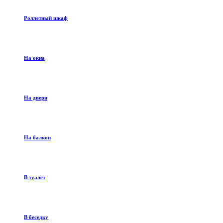
Роллетный шкаф
На окна
На двери
На балкон
В туалет
В беседку