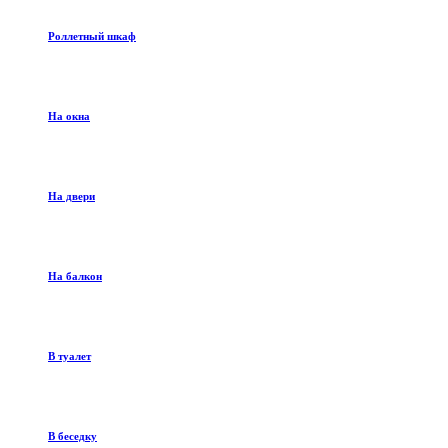
Роллетный шкаф
На окна
На двери
На балкон
В туалет
В беседку