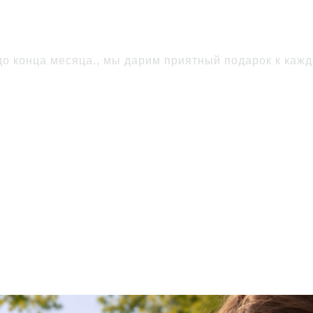
пателю
о конца месяца., мы дарим приятный подарок к кажд