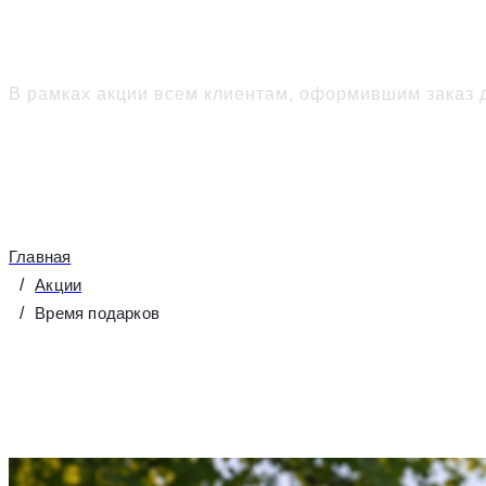
Подарок
каждому поку
В рамках акции всем клиентам, оформившим заказ д
Главная
Акции
Время подарков