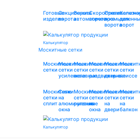
Готовые
Секционные
Ворота
Скоростные
Противопожа
Калитк
изделия
ворота
автоматические
ворота
промышленны
для
ворота
ворот
Калькулятор
Москитные сетки
Москитные
Москитные
Москитные
Москитные
Москитные
Москит
сетки
сетки
сетки
сетки
сетки
сетки
усиленные
вставные
раздвижные
дверные
плиссе
Москитные
Сетки
Москитные
Москитные
Москитные
Москит
сетки
на
сетки
сетки
сетки
сетки
сплит
алюминиевые
рулонные
на
на
на
окна
окна
двери
балкон
Калькулятор