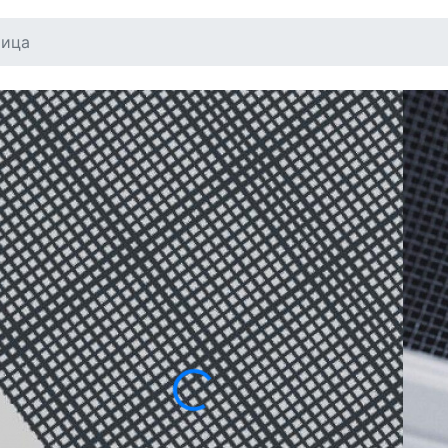
тица
МОСКИТНЫЕ СЕТКИ
АНТИПТИЦА
Заказать москитную сетку «Антиптица» мож
помещении: она предотвращает проникнове
естественное освещение. Металлическое пол