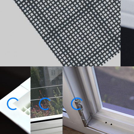
пересечений, отличается высокой прочност
большим нагрузкам, а также легко очищает
Ц
Изготовим по вашим размерам
От производителя под ключ
3
2
2 года гарантии
Ко
Собственное производство
Замер, доставка и монтаж
бесплатно!