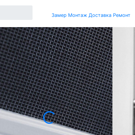
Замер
Монтаж
Доставка
Ремонт
но с учетом защиты фасада и комфорта в
ние птиц, сохраняя свободную циркуляцию воздуха и
отно с ячейками 1,0×1,0 мм, сваренное в местах