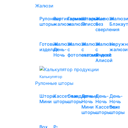
Жалюзи
Рулонные
Вертикальные
Горизонтальные
Шторы
Жалюзи
Жалюз
шторы
жалюзи
жалюзи
Плиссе
без
Блэкау
сверления
Готовые
Жалюзи
Жалюзи
Жалюзи
Жалюзи
Наружн
изделия
День-
с
с
с
жалюзи
Ночь
фотопечатью
автоматикой
Яндекс
Алисой
Калькулятор
Рулонные шторы
Шторы
Кассетные
Стандартные
День-
День-
День-
Мини
шторы
шторы
Ночь
Ночь
Ночь
Мини
Кассетные
Box
шторы
шторы
шторы
Box
Р-