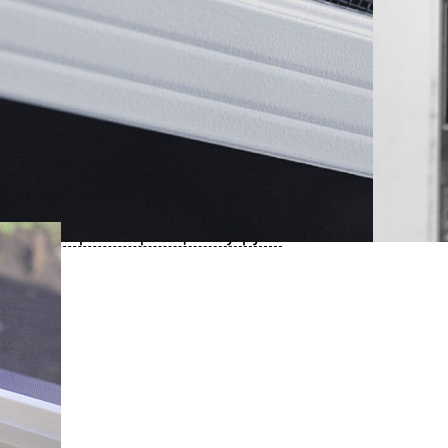
ью, устойчиво к выдергиванию волокон, коррозии и
ся водой под давлением.
ена
250
-10%
930
₽
нсультация специалиста
Купить в 1 клик
Посмотреть образец в шоу-руме