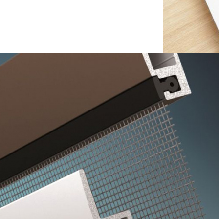
МОСКИТНЫЕ СЕТКИ
УСИЛЕННЫЕ
Усиленная москитная сетка с 
защита помещения от насекомы
тополиного пуха, пыли, дождя
устанавливаются на пластиков
Цена