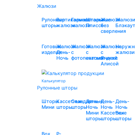
Жалюзи
Рулонные
Вертикальные
Горизонтальные
Шторы
Жалюзи
Жалюз
шторы
жалюзи
жалюзи
Плиссе
без
Блэкау
сверления
Готовые
Жалюзи
Жалюзи
Жалюзи
Жалюзи
Наружн
изделия
День-
с
с
с
жалюзи
Ночь
фотопечатью
автоматикой
Яндекс
Алисой
Калькулятор
Рулонные шторы
Шторы
Кассетные
Стандартные
День-
День-
День-
Мини
шторы
шторы
Ночь
Ночь
Ночь
Мини
Кассетные
Box
шторы
шторы
шторы
Box
Р-