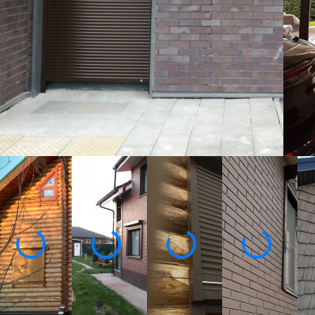
Покидая дом на пару часов или несколько 
имущества и сохранности дорогостоящих в
наружные рольставни!
Ц
Изготовим по вашим размерам
От производителя под ключ
2
1
2 года гарантии
Ко
Собственное производство
Замер, доставка и монтаж
бесплатно!