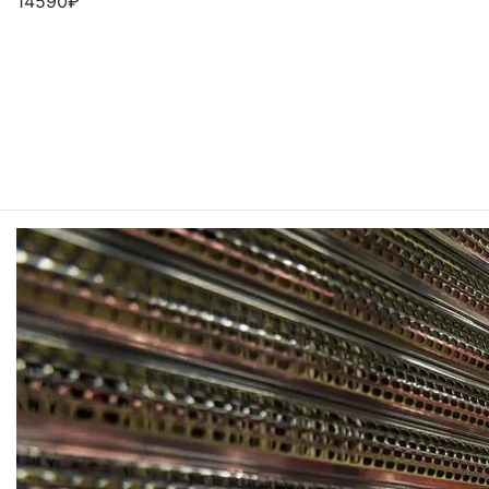
14590
₽