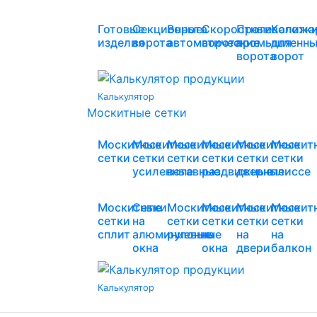
Готовые
Секционные
Ворота
Скоростные
Противопожа
Калитк
изделия
ворота
автоматические
ворота
промышленны
для
ворота
ворот
Калькулятор
Москитные сетки
Москитные
Москитные
Москитные
Москитные
Москитные
Москит
сетки
сетки
сетки
сетки
сетки
сетки
усиленные
вставные
раздвижные
дверные
плиссе
Москитные
Сетки
Москитные
Москитные
Москитные
Москит
сетки
на
сетки
сетки
сетки
сетки
сплит
алюминиевые
рулонные
на
на
на
окна
окна
двери
балкон
Калькулятор