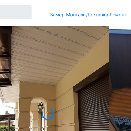
Замер
Монтаж
Доставка
Ремонт
а коттеджа, дома, магазина, обеспечивают
т спокойствие, создают стиль, комфорт и
рольставни по разумным ценам!