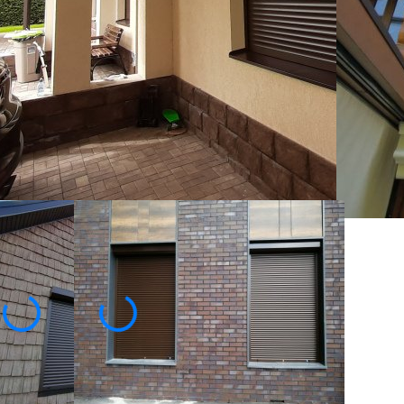
дней, хочется быть уверенным в целостности
ещей, поэтому мы рекомендуем использовать –
ена
4310
-35%
4590
₽
нсультация специалиста
Купить в 1 клик
Посмотреть образец в шоу-руме