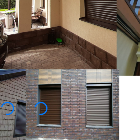
й заказчиков, можно удачно и быстро подобрать
ия, в том числе и автоматическим.
ена
4310
-35%
5320
₽
нсультация специалиста
Купить в 1 клик
Посмотреть образец в шоу-руме