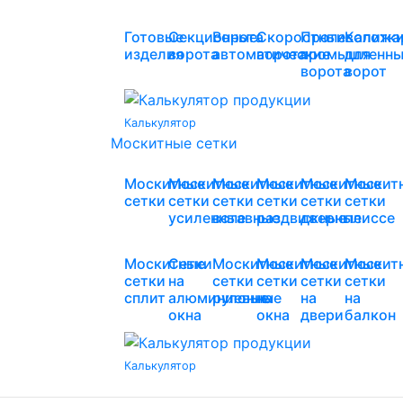
Готовые
Секционные
Ворота
Скоростные
Противопожа
Калитк
изделия
ворота
автоматические
ворота
промышленны
для
ворота
ворот
Калькулятор
Москитные сетки
Москитные
Москитные
Москитные
Москитные
Москитные
Москит
сетки
сетки
сетки
сетки
сетки
сетки
усиленные
вставные
раздвижные
дверные
плиссе
Москитные
Сетки
Москитные
Москитные
Москитные
Москит
сетки
на
сетки
сетки
сетки
сетки
сплит
алюминиевые
рулонные
на
на
на
окна
окна
двери
балкон
Калькулятор