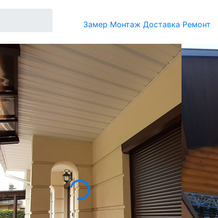
Замер
Монтаж
Доставка
Ремонт
е только достаточно разнообразен, но и
олненных из проверенных сертифицированных
блик» фасадов, но гармонично сочетаются