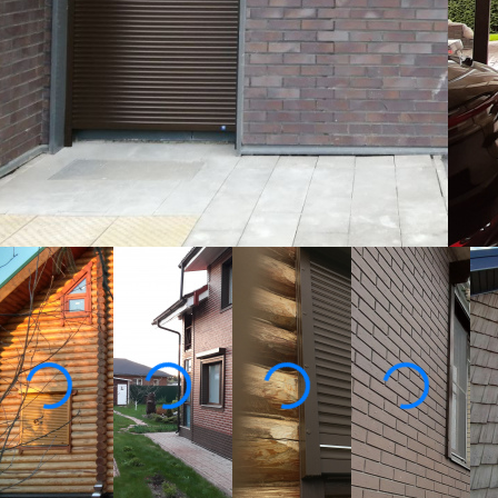
В зависимости от пожеланий и предпочтени
конструкцию с необходимым типом управлен
Ц
Изготовим по вашим размерам
От производителя под ключ
2
1
2 года гарантии
Ко
Собственное производство
Замер, доставка и монтаж
бесплатно!