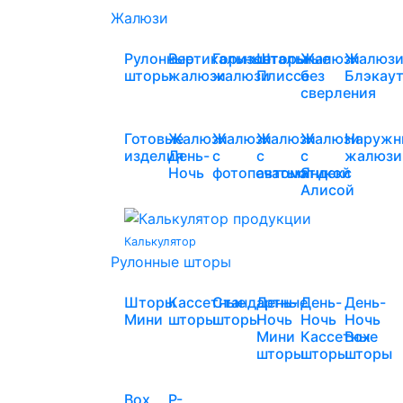
Жалюзи
Рулонные
Вертикальные
Горизонтальные
Шторы
Жалюзи
Жалюз
шторы
жалюзи
жалюзи
Плиссе
без
Блэкау
сверления
Готовые
Жалюзи
Жалюзи
Жалюзи
Жалюзи
Наружн
изделия
День-
с
с
с
жалюзи
Ночь
фотопечатью
автоматикой
Яндекс
Алисой
Калькулятор
Рулонные шторы
Шторы
Кассетные
Стандартные
День-
День-
День-
Мини
шторы
шторы
Ночь
Ночь
Ночь
Мини
Кассетные
Box
шторы
шторы
шторы
Box
Р-