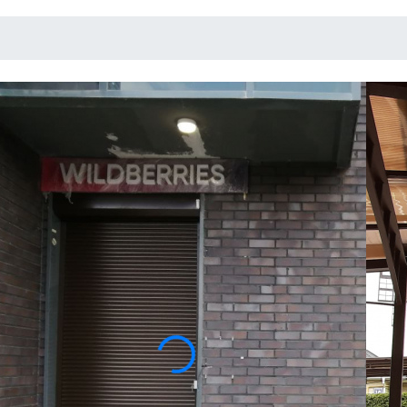
РОЛЬСТАВНИ
РОЛЛЕТЫ
Модельный ряд представленной продукции н
насчитывает множество наименований, вып
материалов. Роллеты не портят внешний «о
практически с любым экстерьером.