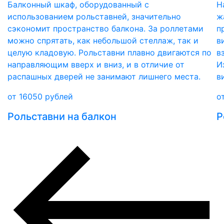
Балконный шкаф, оборудованный с
Н
использованием рольставней, значительно
ж
сэкономит пространство балкона. За роллетами
п
можно спрятать, как небольшой стеллаж, так и
в
целую кладовую. Рольставни плавно двигаются по
в
направляющим вверх и вниз, и в отличие от
И
распашных дверей не занимают лишнего места.
в
от
16050
рублей
о
Рольставни на балкон
Р